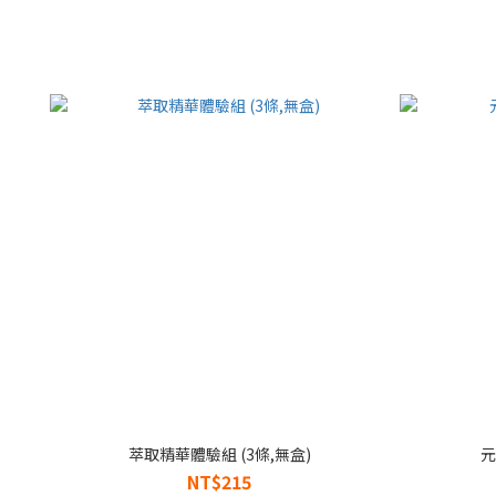
萃取精華體驗組 (3條,無盒)
元
NT$215