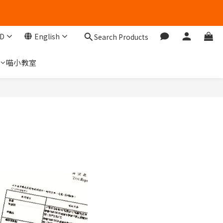
D
English
Search Products
們
喵小教室