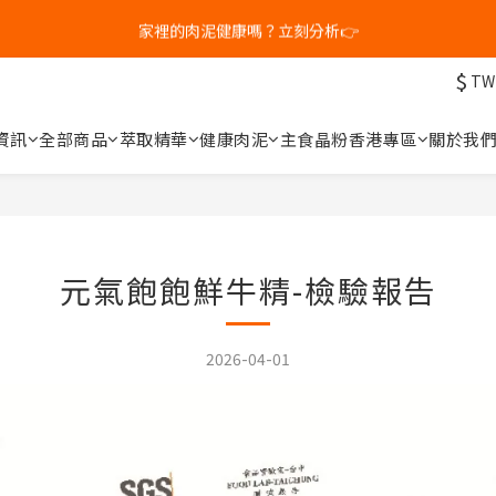
3
3
4
5
8
7
9
家裡的肉泥健康嗎？立刻分析👉
新客體驗｜首購8折+免運
2
2
3
4
7
6
8
1
1
2
3
6
5
7
$
0
9
:
0
1
:
2
5
:
4
6
TW
補水祭｜盒裝任選79折起
Days
Hours
Minutes
Seconds
8
0
1
4
3
5
7
0
3
2
4
資訊
全部商品
萃取精華
健康肉泥
主食晶粉
香港專區
關於我
新客體驗｜首購8折+免運
6
2
1
3
5
1
0
2
4
0
1
3
0
2
1
元氣飽飽鮮牛精-檢驗報告
0
2026-04-01