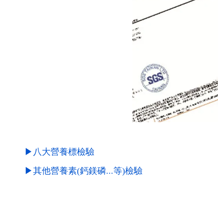
▶八大營養標檢驗
▶其他營養素(鈣鎂磷...等)檢驗