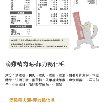
滴雞精肉泥-菲力鴨化毛
成分：滴雞精、鴨肉、雞肉、雞肝、雞油、樹薯修飾澱粉、木糖
酵母、決明子膠、蛋黃粉、羧甲基纖維素、魚水解蛋白、洋車前
子、小麥纖維、脂肪酸蔗糖脂、牛磺酸