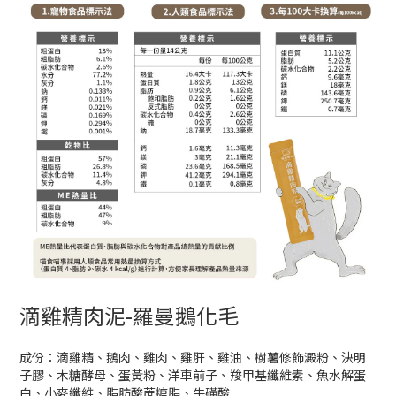
滴雞精肉泥-羅曼鵝化毛
成份：滴雞精、鵝肉、雞肉、雞肝、雞油、樹薯修飾澱粉、決明
子膠、木糖酵母、蛋黃粉、洋車前子、羧甲基纖維素、魚水解蛋
白、小麥纖維、脂肪酸蔗糖脂、牛磺酸