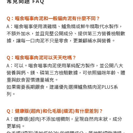
常見問題 FAQ
Q：喵食喵事肉泥和一般貓肉泥有什麼不同？
A：喵食喵事使用滴雞精、鱸魚精或鮮牛精取代水製作，
不額外加水，並且完整公開成分、提供第三方營養檢驗數
據，讓每一口肉泥不只是零食，更兼顧補水與營養。
Q：喵食喵事肉泥可以天天吃嗎？
A：可以。喵食喵事肉泥使用單純配方製作，並公開八大
營養與鈣、鎂、磷第三方檢驗數據，可依照貓咪年齡、體
重與飲食習慣適量補充。
如果需要長期餵食，建議優先選擇鱸魚精肉泥PLUS系
列。
Q：健康版(超肉)和化毛版(細泥)有什麼差別？
A：健康版(超肉)不添加增稠劑，呈現自然肉末狀，成分
更單純。
化毛版(細泥)添加低於2%的增稠成分，質地較細緻滑順，