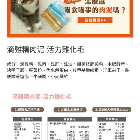
滴雞精肉泥-活力雞化毛
成分：滴雞精、雞肉、雞肝、雞油、樹薯修飾澱粉、木糖酵母、
決明子膠、蛋黃粉、魚水解蛋白、羧甲基纖維素、洋車前子、脂
肪酸蔗糖脂、牛磺酸、小麥纖維