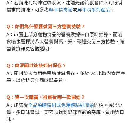
A：若貓咪有特殊健康狀況，建議先諮詢獸醫師。
有低磷
需求的貓咪，可參考
鮮牛精肉泥
或
鮮牛精系列產品
。
Q：你們為什麼要做第三方營養檢驗？
A：市面上部分寵物食品的營養數據來自原料推算，而喵
食喵事選擇將八大營養與鈣、鎂、磷送交第三方檢驗，讓
營養資訊更客觀透明。
Q：肉泥開封後該如何保存？
A：開封後未食用完畢請冷藏保存，並於 24 小時內食用完
畢，以維持最佳風味與品質。
Q：第一次購買，推薦從哪一款開始？
A：建議從
全品項體驗組或免運體驗組開始
開始。
透過少
量、多口味嘗試，更容易找到貓咪喜歡的基底、質地與口
味。