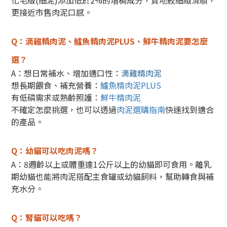
更接近市售肉泥口感。
Q：滴雞精肉泥、鱸魚精肉泥PLUS、鮮牛精肉泥要怎麼
選？
A：想日常補水、增加適口性：
滴雞精肉泥
想長期餵食、補充營養：
鱸魚精肉泥PLUS
有低磷需求或熟齡照護：
鮮牛精肉泥
不確定怎麼挑選，也可以透過
肉泥選購指南
快速找到適合
的產品。
Q：幼貓可以吃肉泥嗎？
A：8週齡以上或體重達1公斤以上的幼貓即可食用。
離乳
期幼貓也能將肉泥搭配主食罐或幼貓飼料，幫助轉食與補
充水分。
Q：腎貓可以吃嗎？