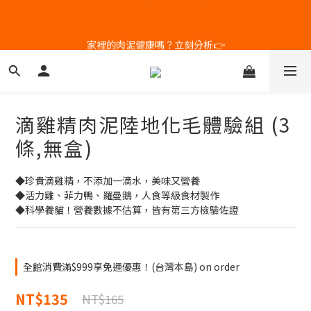
5
5
6
7
6
9
4
4
5
6
5
8
家裡的肉泥健康嗎？立刻分析👉
新客體驗｜首購8折+免運
3
3
4
5
4
7
9
2
2
3
4
3
6
8
1
9
1
2
3
2
5
7
補水祭｜盒裝任選79折起
0
8
:
0
1
:
2
1
:
4
6
Days
Hours
Minutes
Seconds
7
0
1
0
3
5
6
0
2
4
滴雞精肉泥陸地化毛體驗組 (3
5
1
3
新客體驗｜首購8折+免運
4
0
2
條,無盒)
3
1
2
0
◆珍貴滴雞精，不添加一滴水，美味又營養
1
◆活力雞、菲力鴨、羅曼鵝，人食等級食材製作
0
◆科學養貓！營養數據不估算，皆有第三方檢驗佐證
全館消費滿$999享免運優惠！(台灣本島) on order
NT$135
NT$165