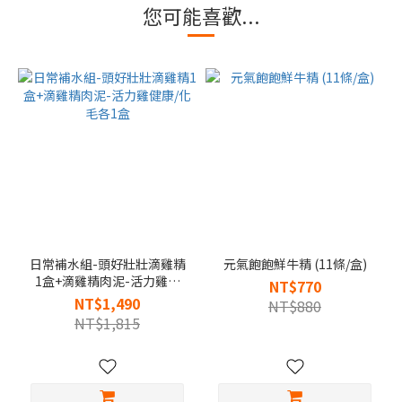
您可能喜歡...
日常補水組-頭好壯壯滴雞精
元氣飽飽鮮牛精 (11條/盒)
1盒+滴雞精肉泥-活力雞健
NT$770
康/化毛各1盒
NT$1,490
NT$880
NT$1,815