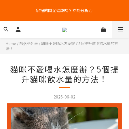
5
5
6
7
7
4
4
5
6
6
家裡的肉泥健康嗎？立刻分析👉
新客體驗｜首購8折+免運
3
3
9
4
5
5
2
2
8
3
9
4
4
1
9
1
7
2
8
3
3
補水祭｜盒裝任選79折起
0
8
:
0
6
:
1
7
:
2
2
日
時
分
秒
7
5
0
6
1
1
Home
/
部落格列表
/
貓咪不愛喝水怎麼辦？5個提升貓咪飲水量的方
6
4
5
0
0
法！
5
3
4
新客體驗｜首購8折+免運
4
2
3
3
1
2
貓咪不愛喝水怎麼辦？5個提
2
0
1
升貓咪飲水量的方法！
1
0
0
2026-06-02