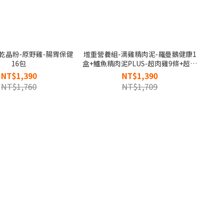
乾晶粉-原野雞-腸胃保健
增重營養組-滴雞精肉泥-羅曼鵝健康1
16包
盒+鱸魚精肉泥PLUS-超肉雞9條+超蓴
主食凍乾晶粉各3包
NT$1,390
NT$1,390
NT$1,760
NT$1,709