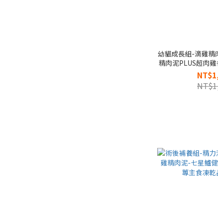
幼貓成長組-滴雞精肉
精肉泥PLUS超肉雞各
蓴主食凍乾晶粉
NT$1
NT$1