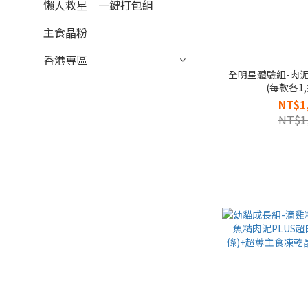
懶人救星｜一鍵打包組
主食晶粉
香港專區
全明星體驗組-肉泥
(每款各1,
NT$1
NT$1