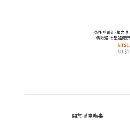
術後補養組-精力滿
精肉泥-七星鱸健康
主食凍乾晶
NT$1
NT$2
關於喵食喵事