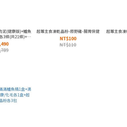
泥(健康版)+鱸魚
超蓴主食凍乾晶粉-原野雞-腸胃保健
超蓴主食凍
3條(共21條)+超
NT$100
-基礎保養5包
,490
NT$110
,789