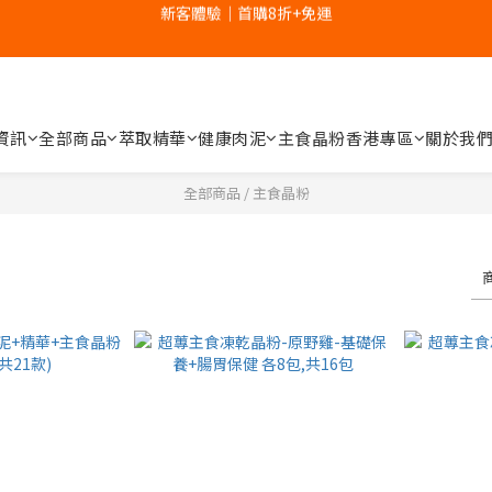
5
4
4
5
4
9
6
5
4
3
3
4
3
8
5
4
新客體驗｜首購8折+免運
家裡的肉泥健康嗎？立刻分析👉
3
2
2
3
2
7
4
3
2
1
1
2
1
6
3
2
1
0
:
0
1
:
0
5
:
2
1
補水祭｜盒裝任選79折起
日
時
分
秒
0
0
4
1
0
資訊
全部商品
萃取精華
健康肉泥
主食晶粉
香港專區
關於我
3
0
新客體驗｜首購8折+免運
2
全部商品
/
主食晶粉
1
0