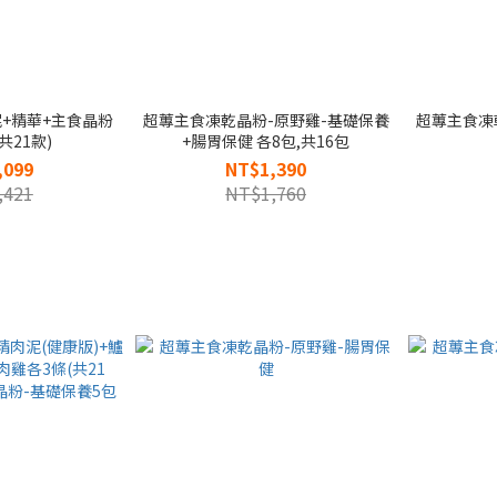
+精華+主食晶粉
超蓴主食凍乾晶粉-原野雞-基礎保養
超蓴主食凍
共21款)
+腸胃保健 各8包,共16包
,099
NT$1,390
,421
NT$1,760