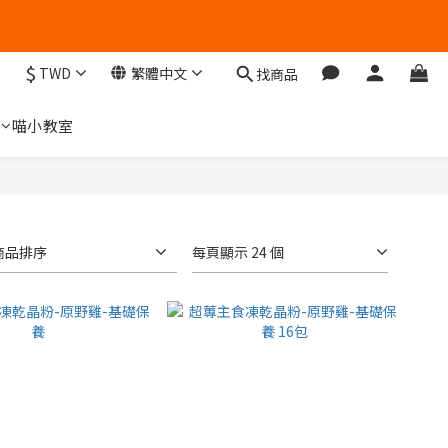
$
TWD
繁體中文
找商品
們
喵小教室
商品排序
每頁顯示 24 個