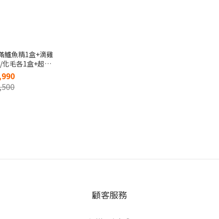
滿鱸魚精1盒+滴雞
/化毛各1盒+超蓴
粉各3包
,990
,500
顧客服務