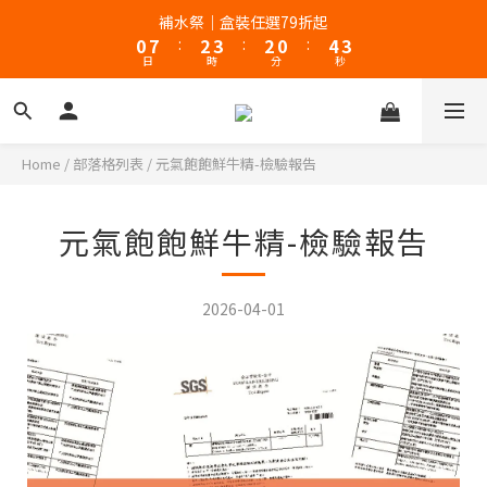
1
8
3
4
3
1
5
4
補水祭｜盒裝任選79折起
新客體驗｜首購8折+免運
0
7
:
2
3
:
2
0
:
4
3
日
時
分
秒
6
1
2
1
3
2
5
0
1
0
2
1
4
0
1
0
新客體驗｜首購8折+免運
3
0
2
Home
/
部落格列表
/
元氣飽飽鮮牛精-檢驗報告
1
0
元氣飽飽鮮牛精-檢驗報告
2026-04-01