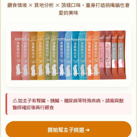
餵食情境 × 質地分析 × 頂級口味，量身打造挑嘴貓也會
愛的美味
⚠️ 如主子有腎臟、胰臟、糖尿病等特殊疾病，請需與獸
醫師確認後再行餵食
開始幫主子挑選 ➔