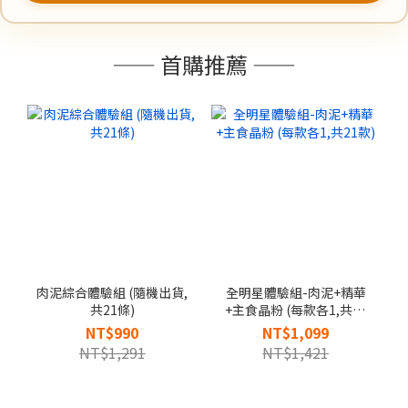
—— 首購推薦 ——
肉泥綜合體驗組 (隨機出貨,
全明星體驗組-肉泥+精華
共21條)
+主食晶粉 (每款各1,共21
款)
NT$990
NT$1,099
NT$1,291
NT$1,421