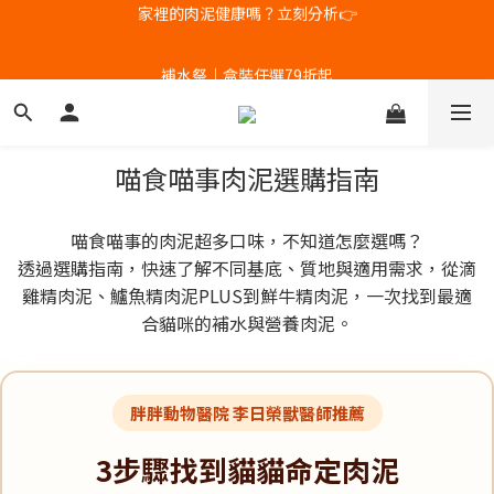
2
2
8
2
3
3
9
1
1
7
1
2
2
8
補水祭｜盒裝任選79折起
新客體驗｜首購8折+免運
0
9
:
0
6
:
0
1
:
1
7
日
時
分
秒
8
5
0
0
6
7
4
5
6
3
4
新客體驗｜首購8折+免運
5
2
3
喵食喵事肉泥選購指南
4
1
2
3
0
1
2
0
喵食喵事的肉泥超多口味，不知道怎麼選嗎？
1
透過選購指南，快速了解不同基底、質地與適用需求，從滴
0
雞精肉泥、鱸魚精肉泥PLUS到鮮牛精肉泥，一次找到最適
合貓咪的補水與營養肉泥。
胖胖動物醫院 李日榮獸醫師推薦
3步驟找到貓貓命定肉泥