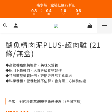
1
9
1
5
2
1
1
5
補水祭｜盒裝任選79折起
新客體驗｜首購8折+免運
0
8
:
0
4
:
1
0
:
0
4
日
時
分
秒
7
3
0
3
6
2
2
5
1
1
新客體驗｜首購8折+免運
4
0
0
3
鱸魚精肉泥PLUS-超肉雞 (21
2
1
條/無盒)
0
◆高營養鱸魚精製作，美味又營養
◆採用卜蜂雞肉，人食等級食材製作
◆特別調整營養比例，更貼近日常主食需求
◆科學養貓！營養數據不估算，皆有第三方檢驗佐證
全店，全館消費滿$999享免運優惠！(台灣本島)