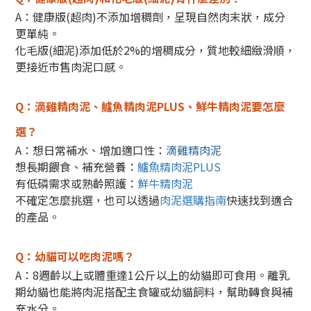
A：健康版(超肉)不添加增稠劑，呈現自然肉末狀，成分
更單純。
化毛版(細泥)添加低於2%的增稠成分，質地較細緻滑順，
更接近市售肉泥口感。
Q：滴雞精肉泥、鱸魚精肉泥PLUS、鮮牛精肉泥要怎麼
選？
A：想日常補水、增加適口性：
滴雞精肉泥
想長期餵食、補充營養：
鱸魚精肉泥PLUS
有低磷需求或熟齡照護：
鮮牛精肉泥
不確定怎麼挑選，也可以透過
肉泥選購指南
快速找到適合
的產品。
Q：幼貓可以吃肉泥嗎？
A：8週齡以上或體重達1公斤以上的幼貓即可食用。
離乳
期幼貓也能將肉泥搭配主食罐或幼貓飼料，幫助轉食與補
充水分。