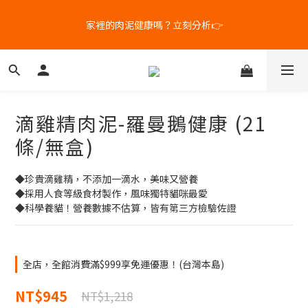
5
5
8
6
9
4
4
7
5
8
家裡的肉泥健康嗎？立刻分析👉
新客體驗｜首購8折+免運
3
3
6
4
7
2
2
9
5
3
6
1
9
1
8
4
2
5
補水祭｜盒裝任選79折起
0
8
:
0
7
:
3
1
:
4
9
日
時
分
秒
7
6
2
0
3
8
6
5
1
2
7
滴雞精肉泥-羅曼鵝健康 (21
5
4
0
1
6
新客體驗｜首購8折+免運
4
3
0
5
條/無盒)
3
2
4
2
1
3
◆珍貴滴雞精，不添加一滴水，美味又營養
1
0
2
◆採用人食等級食材製作，風味獨特貓咪最愛
0
1
◆科學養貓！營養數據不估算，皆有第三方檢驗佐證
0
全店，全館消費滿$999享免運優惠！(台灣本島)
NT$945
NT$1,218