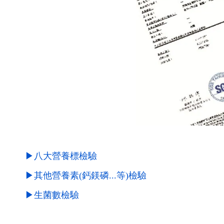
▶八大營養標檢驗
▶其他營養素(鈣鎂磷...等)檢驗
▶生菌數檢驗