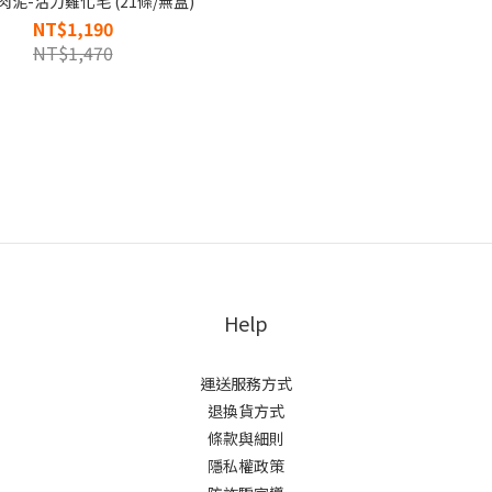
泥-活力雞化毛 (21條/無盒)
NT$1,190
NT$1,470
Help
運送服務方式
退換貨方式
條款與細則
隱私權政策