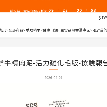
1
3
4
1
1
6
3
0
9
:
2
3
:
0
0
:
5
2
新客體驗｜首購8折+免運
補水祭｜盒裝任選79折起
Days
Hours
Minutes
Seconds
8
1
2
4
1
7
0
1
3
0
$
TW
新客體驗｜首購8折+免運
6
0
2
5
1
資訊
全部商品
萃取精華
健康肉泥
主食晶粉
香港專區
關於我
4
0
3
2
1
0
鮮牛精肉泥-活力雞化毛版-檢驗報
2026-04-01