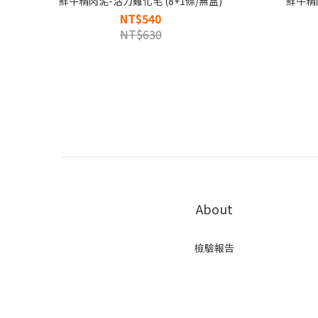
鮮牛精肉泥-活力雞化毛 (8+1條/無盒)
鮮牛精肉
NT$540
NT$630
About
檢驗報告