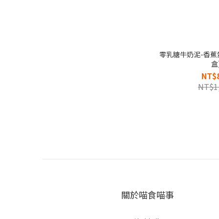
零乳糖牛奶泥-香蕉愛
盒
NT$
NT$1
關於喵食喵事