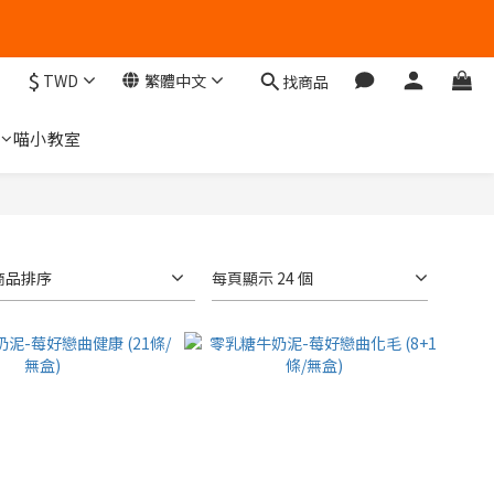
$
TWD
繁體中文
找商品
們
喵小教室
商品排序
每頁顯示 24 個