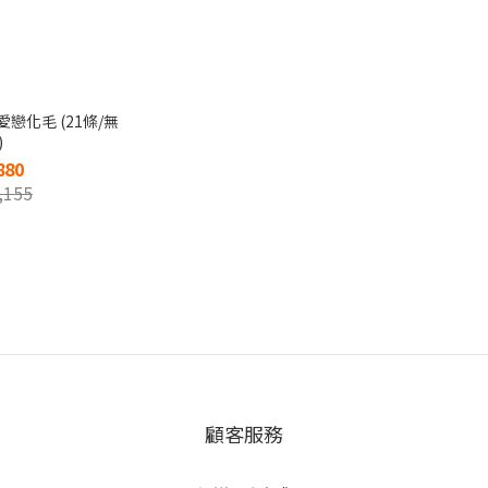
戀化毛 (21條/無
)
880
,155
顧客服務