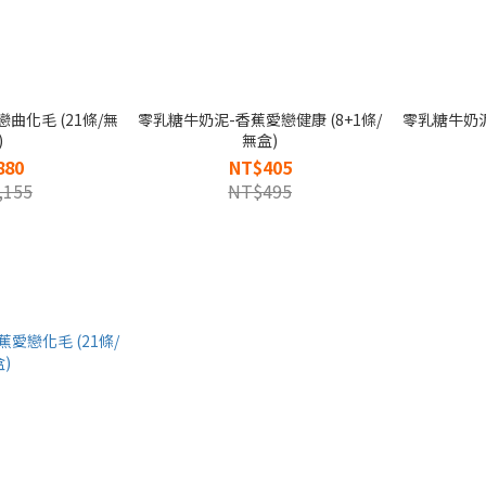
曲化毛 (21條/無
零乳糖牛奶泥-香蕉愛戀健康 (8+1條/
零乳糖牛奶泥
)
無盒)
880
NT$405
,155
NT$495