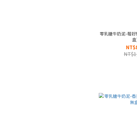
零乳糖牛奶泥-莓好戀
盒
NT$
NT$1