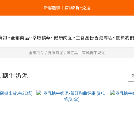
新客體驗｜首購8折+免運
5
4
4
6
4
5
新客體驗｜首購8折+免運
4
3
3
5
3
4
9
家裡的肉泥健康嗎？立刻分析👉
3
2
2
4
2
3
8
2
1
1
3
1
2
7
1
0
:
0
2
:
0
9
:
1
6
補水祭｜盒裝任選79折起
日
時
分
秒
資訊
全部商品
萃取精華
健康肉泥
主食晶粉
香港專區
關於我
0
1
8
0
5
0
7
4
新客體驗｜首購8折+免運
6
3
全部商品
/
健康肉泥
/
限定品｜零乳糖牛奶泥
5
2
4
1
3
0
乳糖牛奶泥
2
1
0