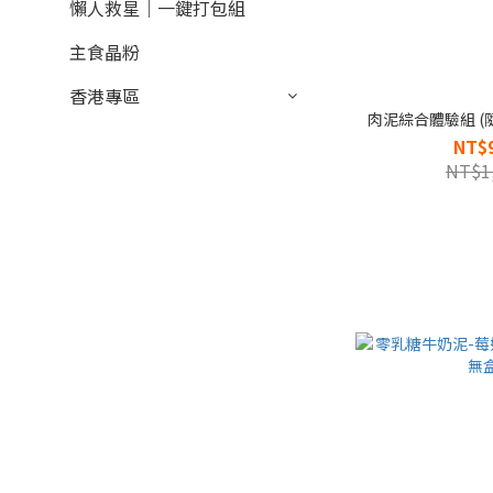
懶人救星｜一鍵打包組
主食晶粉
香港專區
肉泥綜合體驗組 (隨
NT$
NT$1