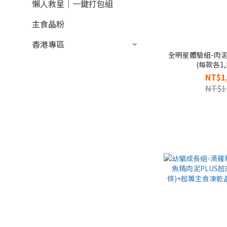
懶人救星｜一鍵打包組
主食晶粉
香港專區
全明星體驗組-肉泥
(每款各1,
NT$1
NT$1