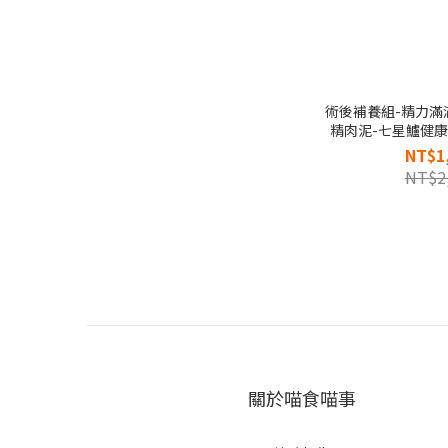
術後補養組-精力滿
精肉泥-七星鱸健康
主食凍乾晶
NT$1
NT$2
關於喵食喵事