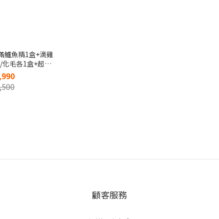
滿鱸魚精1盒+滴雞
/化毛各1盒+超蓴
粉各3包
,990
,500
顧客服務