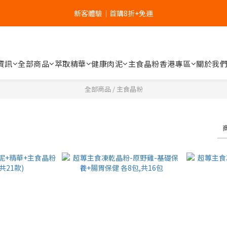
6
5
6
9
6
8
新客體驗｜首購8折+免運
新客體驗｜首購8折+免運
5
4
5
8
5
7
9
4
3
4
7
4
9
6
8
家裡的肉泥健康嗎？立刻分析👉
3
2
3
6
3
8
5
7
2
1
2
5
2
7
4
6
1
0
:
1
4
:
1
6
:
3
5
資訊
全部商品
萃取精華
健康肉泥
主食晶粉
香港專區
關於我
補水祭｜盒裝任選79折起
日
時
分
秒
0
0
3
0
5
2
4
2
4
1
3
全部商品
/
主食晶粉
新客體驗｜首購8折+免運
1
3
0
2
0
2
1
1
0
0