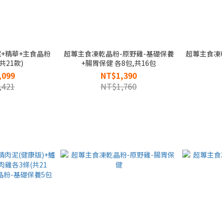
+精華+主食晶粉
超蓴主食凍乾晶粉-原野雞-基礎保養
超蓴主食凍
共21款)
+腸胃保健 各8包,共16包
,099
NT$1,390
,421
NT$1,760