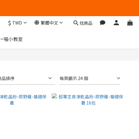
$
TWD
繁體中文
找商品
們
喵小教室
商品排序
每頁顯示 24 個