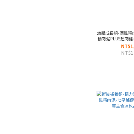
幼貓成長組-滴雞精肉
精肉泥PLUS超肉雞各
蓴主食凍乾晶粉
NT$1
NT$1