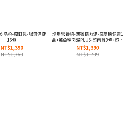
乾晶粉-原野雞-腸胃保健
增重營養組-滴雞精肉泥-羅曼鵝健康1
16包
盒+鱸魚精肉泥PLUS-超肉雞9條+超蓴
主食凍乾晶粉各3包
NT$1,390
NT$1,390
NT$1,760
NT$1,709