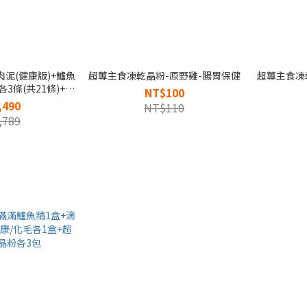
泥(健康版)+鱸魚
超蓴主食凍乾晶粉-原野雞-腸胃保健
超蓴主食凍
3條(共21條)+超
NT$100
-基礎保養5包
,490
NT$110
,789