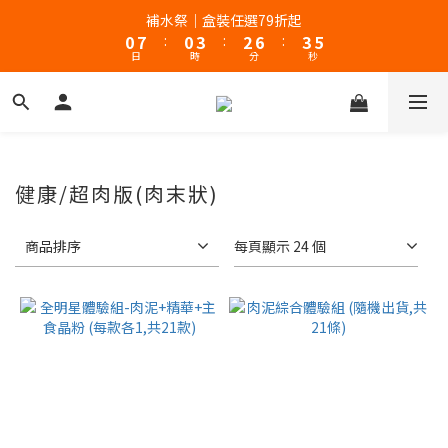
1
8
1
4
3
7
4
6
補水祭｜盒裝任選79折起
新客體驗｜首購8折+免運
0
7
:
0
3
:
2
6
:
3
5
日
時
分
秒
6
2
1
5
2
4
5
1
0
4
1
3
4
0
3
0
2
新客體驗｜首購8折+免運
3
2
1
2
1
0
1
0
健康/超肉版(肉末狀)
0
商品排序
每頁顯示 24 個