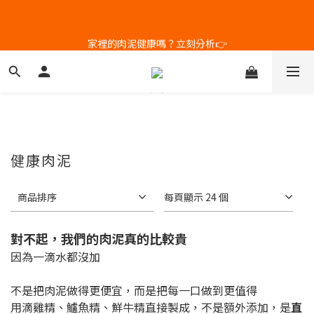
5
5
7
8
4
4
9
9
6
7
家裡的肉泥健康嗎？立刻分析👉
新客體驗｜首購8折+免運
3
3
8
8
5
6
2
2
7
7
4
5
1
9
1
6
6
3
4
補水祭｜盒裝任選79折起
9
0
8
:
0
5
:
5
2
:
3
日
時
分
秒
8
7
4
4
1
2
7
6
3
3
0
1
6
5
2
2
0
新客體驗｜首購8折+免運
5
4
1
1
4
3
0
0
健康肉泥
3
2
2
1
商品排序
每頁顯示 24 個
1
0
0
對不起，我們的肉泥真的比較貴
因為一滴水都沒加
不是把肉泥做得更便宜，而是把每一口做到更值得
用滴雞精、鱸魚精、鮮牛精直接製成，不是額外添加，是
直