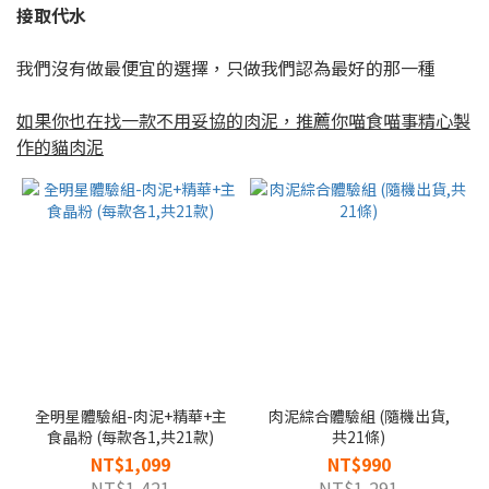
接取代水
我們沒有做最便宜的選擇，只做我們認為最好的那一種
如果你也在找一款不用妥協的肉泥，推薦你喵食喵事精心製
作的貓肉泥
全明星體驗組-肉泥+精華+主
肉泥綜合體驗組 (隨機出貨,
食晶粉 (每款各1,共21款)
共21條)
NT$1,099
NT$990
NT$1,421
NT$1,291