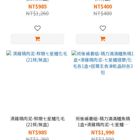
NT$985
NT$400
NT$1,260
NT$480
滴雞精肉泥-鮮嫩七星鱸化毛
術後補養組-精力滿滿鱸魚精
(21條/無盒)
1盒+滴雞精肉泥-七星鱸健
康/化毛各1盒+超蓴主食凍乾
NT$985
NT$1,990
晶粉各3包
NT$1,260
NT$2,500