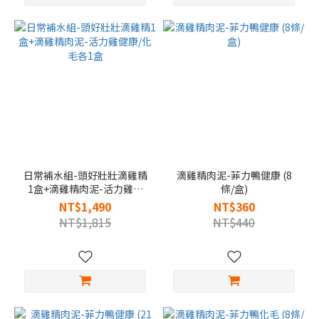
日常補水組-頭好壯壯滴雞精
滴雞精肉泥-菲力鴨健康 (8
1盒+滴雞精肉泥-活力雞健
條/盒)
康/化毛各1盒
NT$1,490
NT$360
NT$1,815
NT$440