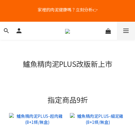
家裡的肉泥健康嗎？立刻分析👉
3
4
3
8
5
5
新客體驗｜首購8折+免運
2
3
2
7
4
4
1
2
1
6
3
3
9
補水祭｜盒裝任選79折起
0
9
:
1
0
:
5
2
:
2
8
Days
Hours
Minutes
Seconds
8
0
4
1
1
7
7
3
0
0
6
6
2
5
新客體驗｜首購8折+免運
5
1
4
4
0
3
鱸魚精肉泥PLUS改版新上市
3
2
2
1
1
0
0
指定商品9折