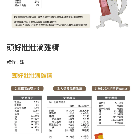
頭好壯壯滴雞精
成分：雞