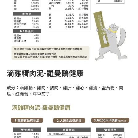
滴雞精肉泥-羅曼鵝健康
成分：滴雞精、雞肉、鵝肉、雞肝、雞心、雞油、蛋黃粉、南
瓜、紅蘿蔔、洋車前子