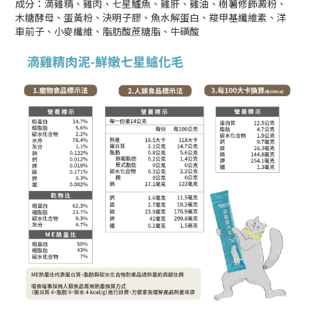
成分：滴雞精、雞肉、七星鱸魚、雞肝、雞油、樹薯修飾澱粉、
木糖酵母、蛋黃粉、決明子膠、魚水解蛋白、羧甲基纖維素、洋
車前子、小麥纖維、脂肪酸蔗糖脂、牛磺酸