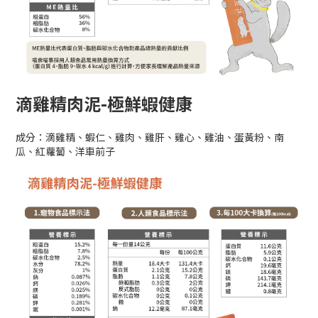
滴雞精肉泥-極鮮蝦健康
成分：滴雞精、蝦仁、雞肉、雞肝、雞心、雞油、蛋黃粉、南
瓜、紅蘿蔔、洋車前子