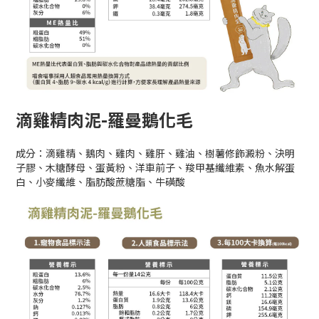
滴雞精肉泥-羅曼鵝化毛
成分：滴雞精、鵝肉、雞肉、雞肝、雞油、樹薯修飾澱粉、決明
子膠、木糖酵母、蛋黃粉、洋車前子、羧甲基纖維素、魚水解蛋
白、小麥纖維、脂肪酸蔗糖脂、牛磺酸