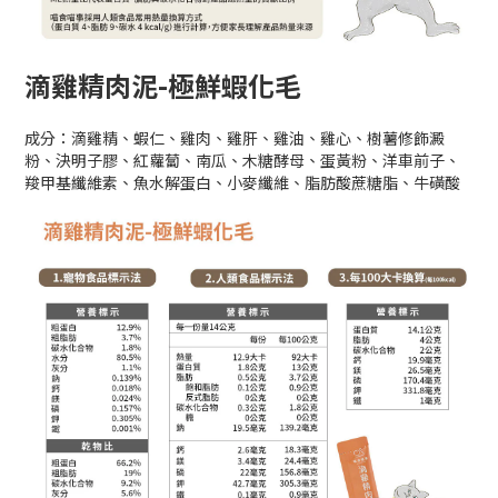
滴雞精肉泥-極鮮蝦化毛
成分：滴雞精、蝦仁、雞肉、雞肝、雞油、雞心、樹薯修飾澱
粉、決明子膠、紅蘿蔔、南瓜、木糖酵母、蛋黃粉、洋車前子、
羧甲基纖維素、魚水解蛋白、小麥纖維、脂肪酸蔗糖脂、牛磺酸