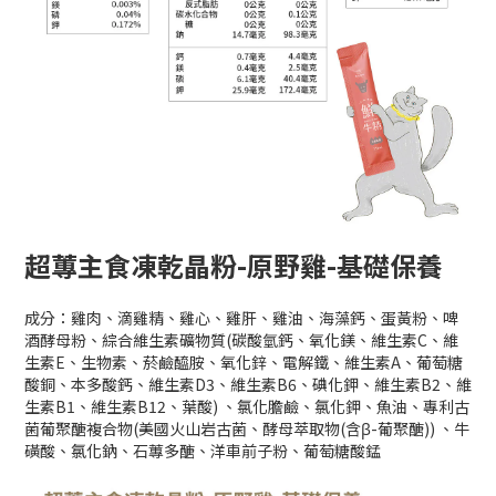
超蓴主食凍乾晶粉-原野雞-基礎保養
成分：雞肉、滴雞精、雞心、雞肝、雞油、海藻鈣、蛋黃粉、啤
酒酵母粉、綜合維生素礦物質(碳酸氫鈣、氧化鎂、維生素C、維
生素E、生物素、菸鹼醯胺、氧化鋅、電解鐵、維生素A、葡萄糖
酸銅、本多酸鈣、維生素D3、維生素B6、碘化鉀、維生素B2、維
生素B1、維生素B12、葉酸) 、氯化膽鹼、氯化鉀、魚油、專利古
菌葡聚醣複合物(美國火山岩古菌、酵母萃取物(含β-葡聚醣)) 、牛
磺酸、氯化鈉、石蓴多醣、洋車前子粉、葡萄糖酸錳