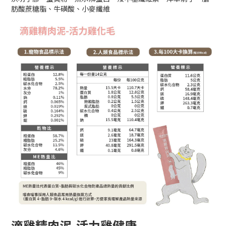
肪酸蔗糖脂、牛磺酸、小麥纖維
滴雞精肉泥-活力雞健康