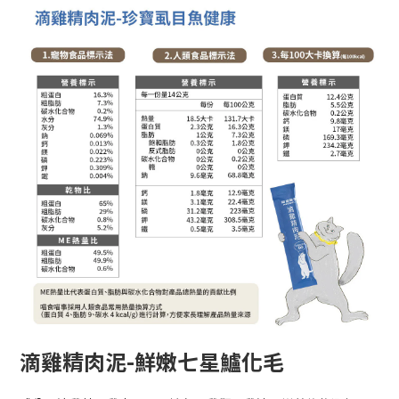
滴雞精肉泥-鮮嫩七星鱸化毛