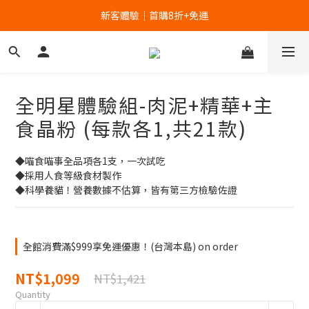
新客體驗｜首購8折+免運
新客體驗｜首購8折+免運
家裡的肉泥健康嗎？立刻分析👉
新客體驗｜首購8折+免運
全明星體驗組-肉泥+精華+主
食晶粉 (每款各1,共21款)
◆喵食喵事全品項各1支，一次試吃
◆採用人食等級食材製作
◆科學養貓！營養數據不估算，皆有第三方檢驗佐證
全館消費滿$999享免運優惠！(台灣本島) on order
NT$1,099
NT$1,421
Quantity