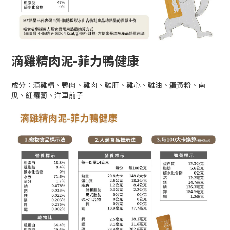
滴雞精肉泥-菲力鴨健康
成分：滴雞精、鴨肉、雞肉、雞肝、雞心、雞油、蛋黃粉、南
瓜、紅蘿蔔、洋車前子