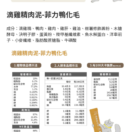
滴雞精肉泥-菲力鴨化毛
成分：滴雞精、鴨肉、雞肉、雞肝、雞油、樹薯修飾澱粉、木糖
酵母、決明子膠、蛋黃粉、羧甲基纖維素、魚水解蛋白、洋車前
子、小麥纖維、脂肪酸蔗糖脂、牛磺酸