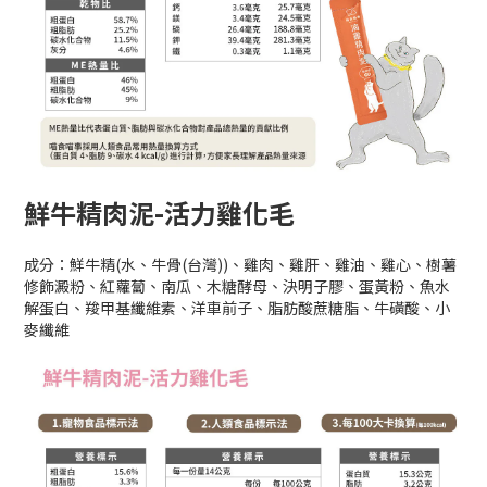
鮮牛精肉泥-活力雞化毛
成分：鮮牛精(水、牛骨(台灣))、雞肉、雞肝、雞油、雞心、樹薯
修飾澱粉、紅蘿蔔、南瓜、木糖酵母、決明子膠、蛋黃粉、魚水
解蛋白、羧甲基纖維素、洋車前子、脂肪酸蔗糖脂、牛磺酸、小
麥纖維