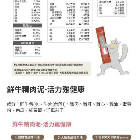
鮮牛精肉泥-活力雞健康
成分：鮮牛精(水、牛骨(台灣))、雞肉、雞肝、雞心、雞油、蛋黃
粉、南瓜、紅蘿蔔、洋車前子