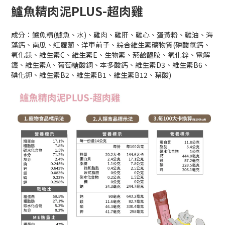
鱸魚精肉泥PLUS-超肉雞
成分：鱸魚精(鱸魚、水)、雞肉、雞肝、雞心、蛋黃粉、雞油、海
藻鈣、南瓜、紅蘿蔔、洋車前子、綜合維生素礦物質(磷酸氫鈣、
氧化鎂、維生素C、維生素E、生物素、菸鹼醯胺、氧化鋅、電解
鐵、維生素A、葡萄糖酸銅、本多酸鈣、維生素D3、維生素B6、
碘化鉀、維生素B2、維生素B1、維生素B12、葉酸)