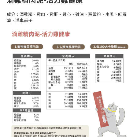
成分：滴雞精、雞肉、雞肝、雞心、雞油、蛋黃粉、南瓜、紅蘿
蔔、洋車前子