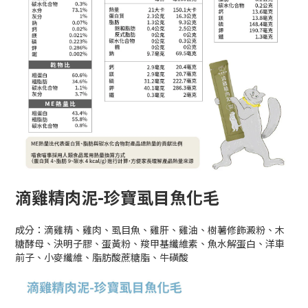
滴雞精肉泥-珍寶虱目魚化毛
成分：滴雞精、雞肉、虱目魚、雞肝、雞油、樹薯修飾澱粉、木
糖酵母、決明子膠、蛋黃粉、羧甲基纖維素、魚水解蛋白、洋車
前子、小麥纖維、脂肪酸蔗糖脂、牛磺酸