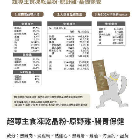
超蓴主食凍乾晶粉-原野雞-腸胃保健
成分：熟雞肉、滴雞精、熟雞心、熟雞肝、雞油、海藻鈣、蛋黃