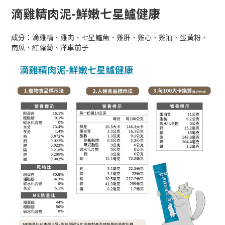
滴雞精肉泥-鮮嫩七星鱸健康
成分：滴雞精、雞肉、七星鱸魚、雞肝、雞心、雞油、蛋黃粉、
南瓜、紅蘿蔔、洋車前子