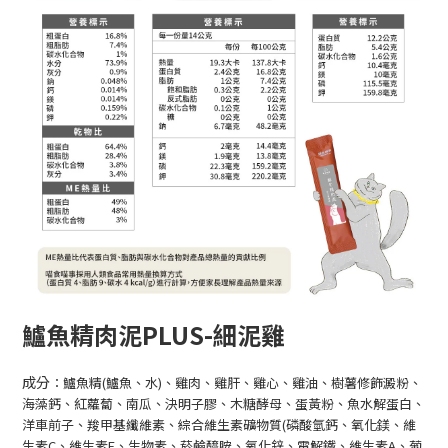
鱸魚精肉泥PLUS-細泥雞
成分
：
鱸魚精(鱸魚、水)、雞肉、雞肝、雞心、雞油、樹薯修飾澱粉、
海藻鈣、紅蘿蔔、南瓜、決明子膠、木糖酵母、蛋黃粉、魚水解蛋白、
洋車前子、羧甲基纖維素、綜合維生素礦物質(磷酸氫鈣、氧化鎂、維
生素C、維生素E、生物素、菸鹼醯胺、氧化鋅、電解鐵、維生素A、葡