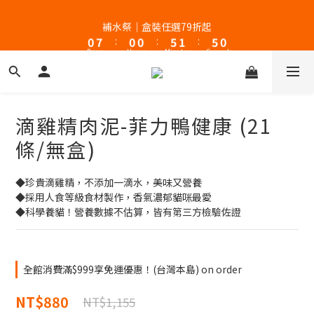
1
8
1
1
6
2
5
9
補水祭｜盒裝任選79折起
新客體驗｜首購8折+免運
0
7
:
0
0
:
5
1
:
4
8
Days
Hours
Minutes
Seconds
6
4
0
3
7
5
3
2
6
4
2
1
5
新客體驗｜首購8折+免運
3
1
0
4
2
0
3
滴雞精肉泥-菲力鴨健康 (21
1
2
0
1
條/無盒)
0
◆珍貴滴雞精，不添加一滴水，美味又營養
◆採用人食等級食材製作，香氣濃郁貓咪最愛
◆科學養貓！營養數據不估算，皆有第三方檢驗佐證
全館消費滿$999享免運優惠！(台灣本島) on order
NT$880
NT$1,155