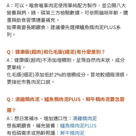
A：可以。喵食喵事肉泥使用單純配方製作，並公開八大
營養與鈣、鎂、磷第三方檢驗數據，可依照貓咪年齡、體
重與飲食習慣適量補充。
如果需要長期餵食，建議優先選擇鱸魚精肉泥PLUS系
列。
Q：健康版(超肉)和化毛版(細泥)有什麼差別？
A：健康版(超肉)不添加增稠劑，呈現自然肉末狀，成分
更單純。
化毛版(細泥)添加低於2%的增稠成分，質地較細緻滑順，
更接近市售肉泥口感。
Q：滴雞精肉泥、鱸魚精肉泥PLUS、鮮牛精肉泥要怎麼
選？
A：想日常補水、增加適口性：
滴雞精肉泥
想長期餵食、補充營養：
鱸魚精肉泥PLUS
有低磷需求或熟齡照護：
鮮牛精肉泥