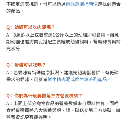
不確定怎麼挑選，也可以透過
肉泥選購指南
快速找到適合
的產品。
Q：幼貓可以吃肉泥嗎？
A：8週齡以上或體重達1公斤以上的幼貓即可食用。
離乳
期幼貓也能將肉泥搭配主食罐或幼貓飼料，幫助轉食與補
充水分。
Q：腎貓可以吃嗎？
A：若貓咪有特殊健康狀況，建議先諮詢獸醫師。
有低磷
需求的貓咪，可參考
鮮牛精肉泥
或
鮮牛精系列產品
。
Q：你們為什麼要做第三方營養檢驗？
A：市面上部分寵物食品的營養數據來自原料推算，而喵
食喵事選擇將八大營養與鈣、鎂、磷送交第三方檢驗，讓
營養資訊更客觀透明。