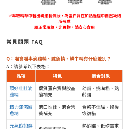
※萃取精華中若出現細長條狀，為蛋白質在加熱過程中自然凝結
所形成
屬正常現象，非異物，請安心食用
常見問題 FAQ
Q：喵食喵事滴雞精、鱸魚精、鮮牛精有什麼差別？
A：請參考以下表格：
品項
特色
適合對象
頭好壯壯滴
優質蛋白質與胺基
幼貓、挑嘴貓、熟
雞精
酸補充
齡貓
精力滿滿鱸
適口性佳、適合營
食慾不佳貓、術後
魚精
養補充
恢復貓
元氣飽飽鮮
熟齡貓、低磷需求
低磷需求設計