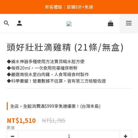
新客體驗｜首購8折+免運
新客體驗｜首購8折+免運
家裡的肉泥健康嗎？立刻分析👉
新客體驗｜首購8折+免運
頭好壯壯滴雞精 (21條/無盒)
◆補水神器多種使用方法寶貝喝水超方便
◆每條20ml，一次食用完畢確保新鮮
◆嚴選南投水里白肉雞，人食等級食材製作
◆科學養貓！營養數據不估算，皆有第三方檢驗佐證
全店，全館消費滿$999享免運優惠！(台灣本島)
NT$1,510
NT$1,785
數量