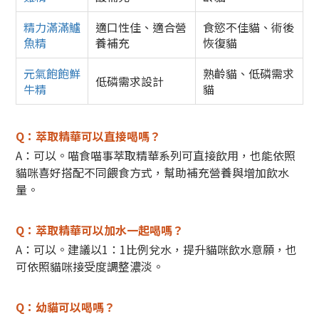
精力滿滿鱸
適口性佳、適合營
食慾不佳貓、術後
魚精
養補充
恢復貓
元氣飽飽鮮
熟齡貓、低磷需求
低磷需求設計
牛精
貓
Q：萃取精華可以直接喝嗎？
A：
可以。喵食喵事萃取精華系列可直接飲用，也能依照
貓咪喜好搭配不同餵食方式，幫助補充營養與增加飲水
量。
Q：
萃取精華可以加水一起喝嗎？
A：可以。
建議以1：1比例兌水，提升貓咪飲水意願，也
可依照貓咪接受度調整濃淡。
Q：
幼貓可以喝嗎？