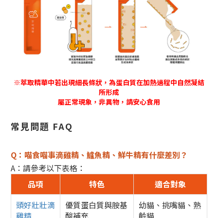
※萃取精華中若出現細長條狀，為蛋白質在加熱過程中自然凝結
所形成
屬正常現象，非異物，請安心食用
常見問題 FAQ
Q：喵食喵事滴雞精、鱸魚精、鮮牛精有什麼差別？
A：請參考以下表格：
品項
特色
適合對象
頭好壯壯滴
優質蛋白質與胺基
幼貓、挑嘴貓、熟
雞精
酸補充
齡貓