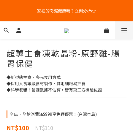
6
5
5
6
6
5
9
7
5
4
4
5
5
4
8
6
家裡的肉泥健康嗎？立刻分析👉
新客體驗｜首購8折+免運
4
3
3
4
4
3
7
5
3
2
2
3
3
2
6
4
2
1
1
2
2
1
5
3
補水祭｜盒裝任選79折起
1
0
:
0
1
:
1
0
:
4
2
日
時
分
秒
0
0
0
3
1
2
0
超蓴主食凍乾晶粉-原野雞-腸
1
新客體驗｜首購8折+免運
0
胃保健
◆新型態主食，多元食用方式
◆採用人食等級食材製作，質地細緻易拌食
◆科學養貓！營養數據不估算，皆有第三方檢驗佐證
全店，全館消費滿$999享免運優惠！(台灣本島)
NT$100
NT$110