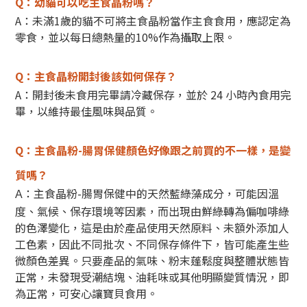
Q：
幼貓可以吃主食晶粉嗎？
A：未滿1歲的貓不可將主食晶粉當作主食食用，應認定為
零食，並以每日總熱量的10%作為攝取上限。
Q：
主食晶粉開封後該如何保存？
A：開封後未食用完畢請冷藏保存，並於 24 小時內食用完
畢，以維持最佳風味與品質。
Q：主食晶粉-腸胃保健顏色好像跟之前買的不一樣，是變
質嗎？
：主食晶粉-腸胃保健中的天然藍綠藻成分，可能因溫
A
度、氣候、保存環境等因素，而出現由鮮綠轉為偏咖啡綠
的色澤變化，這是由於產品使用天然原料、未額外添加人
工色素，因此不同批次、不同保存條件下，皆可能產生些
微顏色差異。
只要產品的氣味、粉末蓬鬆度與整體狀態皆
正常，未發現受潮結塊、油耗味或其他明顯變質情況，即
為正常，可安心讓寶貝食用。