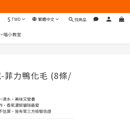
$
TWD
繁體中文
找商品
們
喵小教室
立即購買
-菲力鴨化毛 (8條/
一滴水，美味又營養
作，香氣濃郁貓咪最愛
不估算，皆有第三方檢驗佐證