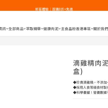
新客體驗｜首購8折+免運
新客體驗｜首購8折+免運
家裡的肉泥健康嗎？立刻分析👉
新客體驗｜首購8折+免運
資訊
全部商品
萃取精華
健康肉泥
主食晶粉
香港專區
關於我
滴雞精肉泥
盒)
◆珍貴滴雞精，不添加
◆採用人食等級食材製
◆科學養貓！營養數據