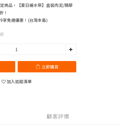
定商品，【夏日補水祭】盒裝肉泥/精華
9折！
99享免運優惠！(台灣本島)
40
立即購買
加入追蹤清單
顧客評價