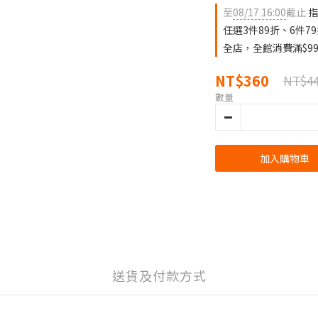
至
08/17 16:00
截止
指
任選3件89折、6件7
全店，全館消費滿$9
NT$360
NT$4
數量
加入購物車
送貨及付款方式