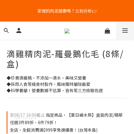
6
5
6
5
9
9
9
5
4
5
4
8
8
8
家裡的肉泥健康嗎？立刻分析👉
新客體驗｜首購8折+免運
4
3
4
3
7
7
7
3
2
3
2
6
6
6
2
1
2
1
5
5
5
補水祭｜盒裝任選79折起
1
0
:
1
0
:
4
9
:
4
4
日
時
分
秒
0
0
3
8
3
3
2
7
2
2
滴雞精肉泥-羅曼鵝化毛 (8條/
1
6
1
1
新客體驗｜首購8折+免運
0
5
0
0
盒)
4
3
◆珍貴滴雞精，不添加一滴水，美味又營養
2
◆採用人食等級食材製作，風味獨特貓咪最愛
1
◆科學養貓！營養數據不估算，皆有第三方檢驗佐證
0
至
08/17 16:00
截止
指定商品，【夏日補水祭】盒裝肉泥/精華
任選3件89折、6件79折！
全店，全館消費滿$999享免運優惠！(台灣本島)