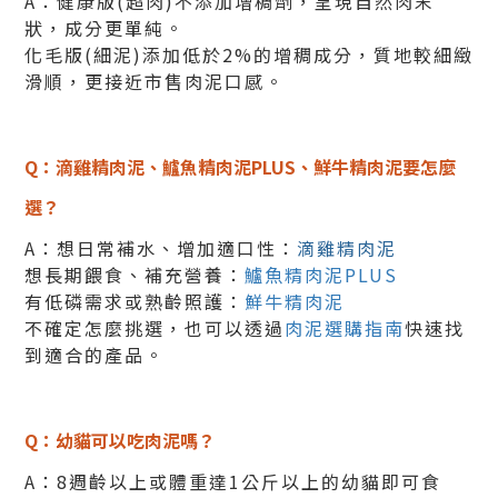
A：健康版(超肉)不添加增稠劑，呈現自然肉末
狀，成分更單純。
化毛版(細泥)添加低於2%的增稠成分，質地較細緻
滑順，更接近市售肉泥口感。
Q：滴雞精肉泥、鱸魚精肉泥PLUS、鮮牛精肉泥要怎麼
選？
A：想日常補水、增加適口性：
滴雞精肉泥
想長期餵食、補充營養：
鱸魚精肉泥PLUS
有低磷需求或熟齡照護：
鮮牛精肉泥
不確定怎麼挑選，也可以透過
肉泥選購指南
快速找
到適合的產品。
Q：幼貓可以吃肉泥嗎？
A：8週齡以上或體重達1公斤以上的幼貓即可食