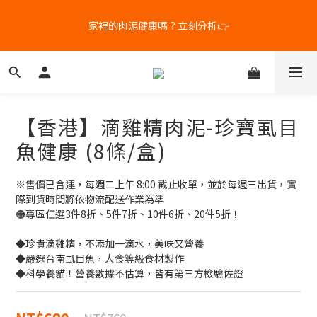
5
7
7
5
8
4
6
6
4
7
家裡的肉泥健康嗎？立刻分析👉
新客體驗｜首購8折+免運
3
5
5
3
9
6
2
4
4
2
8
5
1
9
3
3
1
7
4
補水祭｜盒裝任選79折起
9
0
8
:
2
2
:
0
6
:
3
日
時
分
秒
8
7
1
1
5
2
7
6
0
0
4
1
【香港】滴雞精肉泥-珍寶虱目
6
5
3
0
新客體驗｜首購8折+免運
5
4
2
魚健康 (8條/盒)
4
3
1
3
2
0
※售價已含運，每週二上午 8:00 截止收單，並於每週三出貨，實
2
1
際到貨時間將依物流配送作業為準
1
0
🟠專區任選3件8折、5件7折、10件6折、20件5折！
0
◆珍貴滴雞精，不添加一滴水，美味又營養
◆嚴選台南虱目魚，人食等級食材製作
◆科學養貓！營養數據不估算，皆有第三方檢驗佐證