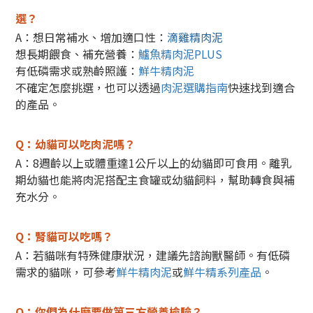
選？
A：想日常補水、增加適口性：
滴雞精肉泥
想長期餵食、補充營養：
鱸魚精肉泥PLUS
有低磷需求或熟齡照護：
鮮牛精肉泥
不確定怎麼挑選，也可以透過
肉泥選購指南
快速找到適合
的產品。
Q：幼貓可以吃肉泥嗎？
A：8週齡以上或體重達1公斤以上的幼貓即可食用。
離乳
期幼貓也能將肉泥搭配主食罐或幼貓飼料，幫助轉食與補
充水分。
Q：腎貓可以吃嗎？
A：若貓咪有特殊健康狀況，建議先諮詢獸醫師。
有低磷
需求的貓咪，可參考
鮮牛精肉泥
或
鮮牛精系列產品
。
Q：你們為什麼要做第三方營養檢驗？