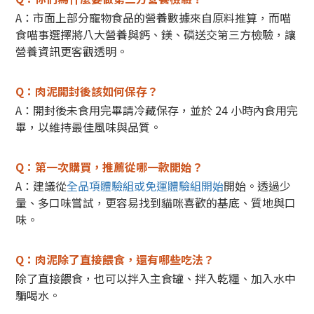
A：市面上部分寵物食品的營養數據來自原料推算，而喵
食喵事選擇將八大營養與鈣、鎂、磷送交第三方檢驗，讓
營養資訊更客觀透明。
Q：肉泥開封後該如何保存？
A：開封後未食用完畢請冷藏保存，並於 24 小時內食用完
畢，以維持最佳風味與品質。
Q：第一次購買，推薦從哪一款開始？
A：建議從
全品項體驗組或免運體驗組開始
開始。
透過少
量、多口味嘗試，更容易找到貓咪喜歡的基底、質地與口
味。
Q：肉泥除了直接餵食，還有哪些吃法？
除了直接餵食，也可以拌入主食罐、拌入乾糧、加入水中
騙喝水。