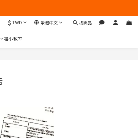
$
TWD
繁體中文
找商品
們
喵小教室
告