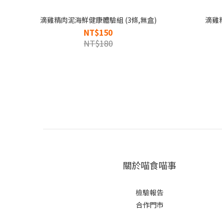
滴雞精肉泥海鮮健康體驗組 (3條,無盒)
滴雞精
NT$150
NT$180
關於喵食喵事
檢驗報告
合作門市