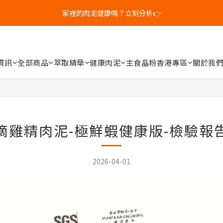
3
5
3
6
8
6
9
家裡的肉泥健康嗎？立刻分析👉
新客體驗｜首購8折+免運
2
4
2
5
7
5
8
1
3
1
4
6
4
7
0
9
:
2
0
:
3
5
:
3
6
補水祭｜盒裝任選79折起
日
時
分
秒
8
1
2
4
2
5
7
0
1
3
1
4
資訊
全部商品
萃取精華
健康肉泥
主食晶粉
香港專區
關於我
新客體驗｜首購8折+免運
6
0
2
0
3
5
1
2
4
0
1
3
0
2
1
滴雞精肉泥-極鮮蝦健康版-檢驗報
0
2026-04-01