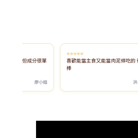
⭐⭐⭐⭐⭐
點點，但成分很單
喜歡能當主食又能當肉泥條吃的 很
棒
廖小姐
洪小姐