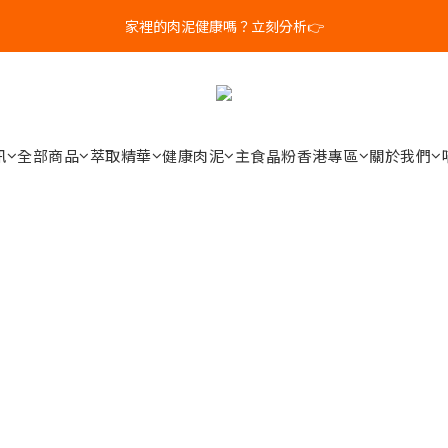
8
3
4
7
8
3
5
家裡的肉泥健康嗎？立刻分析👉
新客體驗｜首購8折+免運
7
2
3
6
7
2
4
6
1
2
5
6
1
3
5
0
9
:
1
4
:
5
0
:
2
補水祭｜盒裝任選79折起
日
時
分
秒
4
8
0
3
4
1
3
7
2
3
0
新客體驗｜首購8折+免運
2
6
1
2
訊
全部商品
萃取精華
健康肉泥
主食晶粉
香港專區
關於我們
1
5
0
1
0
4
0
3
2
1
0