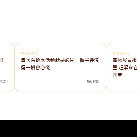
⭐⭐⭐⭐⭐
⭐⭐⭐⭐⭐
每次有優惠活動就是必囤，櫃子裡沒
寵物展買來試試
留一排會心慌
量 趕緊來官網
牌❤️
楊小姐