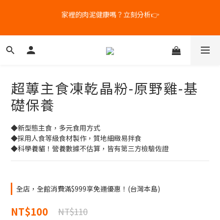
1
8
3
4
4
6
1
9
補水祭｜盒裝任選79折起
新客體驗｜首購8折+免運
0
7
:
2
3
:
3
5
:
0
8
日
時
分
秒
6
1
2
2
4
7
5
0
1
1
3
6
4
0
0
2
5
新客體驗｜首購8折+免運
3
1
4
2
0
3
超蓴主食凍乾晶粉-原野雞-基
1
2
0
1
礎保養
0
◆新型態主食，多元食用方式
◆採用人食等級食材製作，質地細緻易拌食
◆科學養貓！營養數據不估算，皆有第三方檢驗佐證
全店，全館消費滿$999享免運優惠！(台灣本島)
NT$100
NT$110