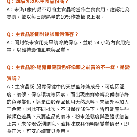
Q：
幼貓可以吃主食晶粉嗎？
A：未滿1歲的貓不可將主食晶粉當作主食食用，應認定為
零食，並以每日總熱量的10%作為攝取上限。
Q：
主食晶粉開封後該如何保存？
A：開封後未食用完畢請冷藏保存，並於 24 小時內食用完
畢，以維持最佳風味與品質。
Q：主食晶粉-腸胃保健顏色好像跟之前買的不一樣，是變
質嗎？
：主食晶粉-腸胃保健中的天然藍綠藻成分，可能因溫
A
度、氣候、保存環境等因素，而出現由鮮綠轉為偏咖啡綠
的色澤變化，這是由於產品使用天然原料、未額外添加人
工色素，因此不同批次、不同保存條件下，皆可能產生些
微顏色差異。
只要產品的氣味、粉末蓬鬆度與整體狀態皆
正常，未發現受潮結塊、油耗味或其他明顯變質情況，即
為正常，可安心讓寶貝食用。