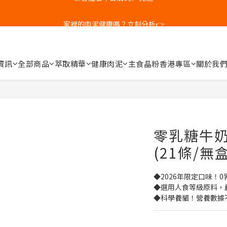
5
4
3
4
6
5
5
6
4
家裡的肉泥健康嗎？立刻分析👉
新客體驗｜首購8折+免運
3
2
3
5
4
4
5
3
2
1
2
4
3
3
4
2
1
0
:
1
3
:
2
2
:
3
補水祭｜盒裝任選79折起
1
日
時
分
秒
0
0
2
1
1
2
0
1
0
0
1
資訊
全部商品
萃取精華
健康肉泥
主食晶粉
香港專區
關於我
新客體驗｜首購8折+免運
0
0
零乳糖牛奶
(21條/無盒
◆2026年限定口味！
◆選用人食等級原料，
◆科學養貓！營養數據