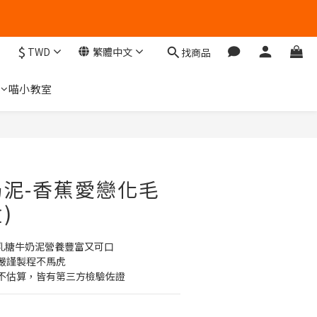
$
TWD
繁體中文
找商品
們
喵小教室
立即購買
泥-香蕉愛戀化毛
)
0乳糖牛奶泥營養豐富又可口
嚴謹製程不馬虎
不估算，皆有第三方檢驗佐證