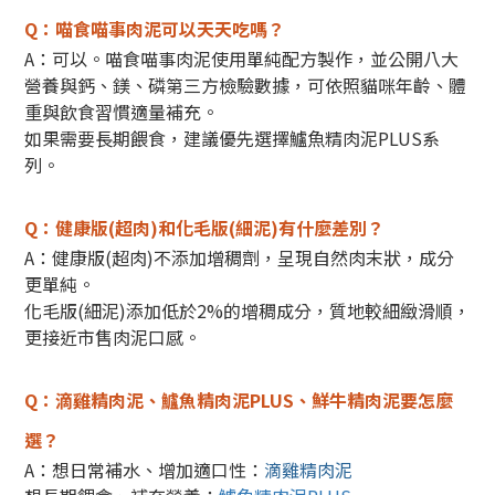
Q：喵食喵事肉泥可以天天吃嗎？
A：可以。喵食喵事肉泥使用單純配方製作，並公開八大
營養與鈣、鎂、磷第三方檢驗數據，可依照貓咪年齡、體
重與飲食習慣適量補充。
如果需要長期餵食，建議優先選擇鱸魚精肉泥PLUS系
列。
Q：健康版(超肉)和化毛版(細泥)有什麼差別？
A：健康版(超肉)不添加增稠劑，呈現自然肉末狀，成分
更單純。
化毛版(細泥)添加低於2%的增稠成分，質地較細緻滑順，
更接近市售肉泥口感。
Q：滴雞精肉泥、鱸魚精肉泥PLUS、鮮牛精肉泥要怎麼
選？
A：想日常補水、增加適口性：
滴雞精肉泥