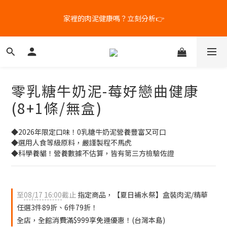
6
5
5
8
8
7
5
4
4
7
7
6
9
家裡的肉泥健康嗎？立刻分析👉
新客體驗｜首購8折+免運
4
3
3
6
6
5
8
3
2
2
5
5
9
4
7
2
1
1
4
4
8
3
6
補水祭｜盒裝任選79折起
1
0
:
0
3
:
3
7
:
2
5
日
時
分
秒
0
2
2
6
1
4
1
1
5
0
3
零乳糖牛奶泥-莓好戀曲健康
0
0
4
2
新客體驗｜首購8折+免運
3
1
(8+1條/無盒)
2
0
1
◆2026年限定口味！0乳糖牛奶泥營養豐富又可口
0
◆選用人食等級原料，嚴謹製程不馬虎
◆科學養貓！營養數據不估算，皆有第三方檢驗佐證
至
08/17 16:00
截止
指定商品，【夏日補水祭】盒裝肉泥/精華
任選3件89折、6件79折！
全店，全館消費滿$999享免運優惠！(台灣本島)