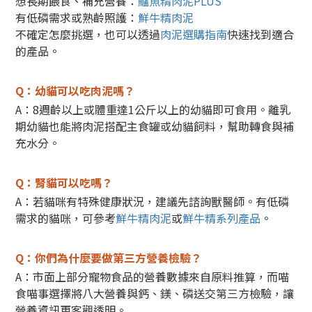
想長期餵食、補充營養：
鱸魚精肉泥PLUS
有低磷需求或熟齡照護：
鮮牛精肉泥
不確定怎麼挑選，也可以透過
肉泥選購指南
快速找到適合
的產品。
Q：幼貓可以吃肉泥嗎？
A：8週齡以上或體重達1公斤以上的幼貓即可食用。
離乳
期幼貓也能將肉泥搭配主食罐或幼貓飼料，幫助轉食與補
充水分。
Q：腎貓可以吃嗎？
A：若貓咪有特殊健康狀況，建議先諮詢獸醫師。
有低磷
需求的貓咪，可參考
鮮牛精肉泥
或
鮮牛精系列產品
。
Q：你們為什麼要做第三方營養檢驗？
A：市面上部分寵物食品的營養數據來自原料推算，而喵
食喵事選擇將八大營養與鈣、鎂、磷送交第三方檢驗，讓
營養資訊更客觀透明。