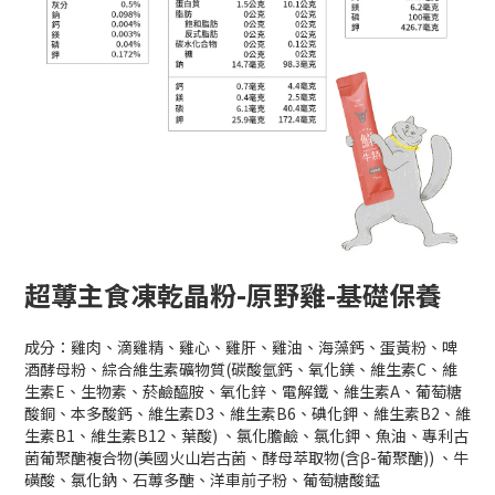
超蓴主食凍乾晶粉-原野雞-基礎保養
成分：雞肉、滴雞精、雞心、雞肝、雞油、海藻鈣、蛋黃粉、啤
酒酵母粉、綜合維生素礦物質(碳酸氫鈣、氧化鎂、維生素C、維
生素E、生物素、菸鹼醯胺、氧化鋅、電解鐵、維生素A、葡萄糖
酸銅、本多酸鈣、維生素D3、維生素B6、碘化鉀、維生素B2、維
生素B1、維生素B12、葉酸) 、氯化膽鹼、氯化鉀、魚油、專利古
菌葡聚醣複合物(美國火山岩古菌、酵母萃取物(含β-葡聚醣)) 、牛
磺酸、氯化鈉、石蓴多醣、洋車前子粉、葡萄糖酸錳