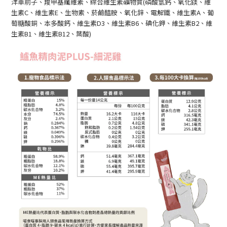
洋車前子、羧甲基纖維素、綜合維生素礦物質(磷酸氫鈣、氧化鎂、維
生素C、維生素E、生物素、菸鹼醯胺、氧化鋅、電解鐵、維生素A、葡
萄糖酸銅、本多酸鈣、維生素D3、維生素B6、碘化鉀、維生素B2、維
生素B1、維生素B12、葉酸)