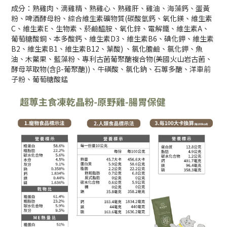
成分：熟雞肉、滴雞精、熟雞心、熟雞肝、雞油、海藻鈣、蛋黃
粉、啤酒酵母粉、綜合維生素礦物質(碳酸氫鈣、氧化鎂、維生素
C、維生素E、生物素、菸鹼醯胺、氧化鋅、電解鐵、維生素A、
葡萄糖酸銅、本多酸鈣、維生素D3、維生素B6、碘化鉀、維生素
B2、維生素B1、維生素B12、葉酸) 、氯化膽鹼、氯化鉀、魚
油、木鱉果、藍藻粉、專利古菌葡聚醣複合物(美國火山岩古菌、
酵母萃取物(含β-葡聚醣))、牛磺酸、氯化鈉、石蓴多醣、洋車前
子粉、葡萄糖酸錳