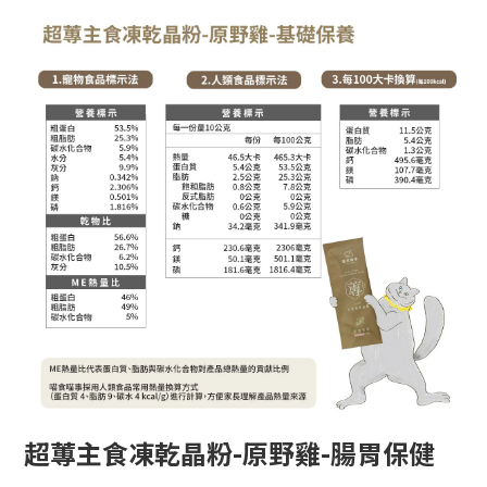
超蓴主食凍乾晶粉-原野雞-腸胃保健