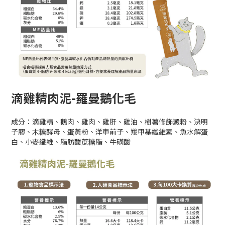
滴雞精肉泥-羅曼鵝化毛
成分：滴雞精、鵝肉、雞肉、雞肝、雞油、樹薯修飾澱粉、決明
子膠、木糖酵母、蛋黃粉、洋車前子、羧甲基纖維素、魚水解蛋
白、小麥纖維、脂肪酸蔗糖脂、牛磺酸