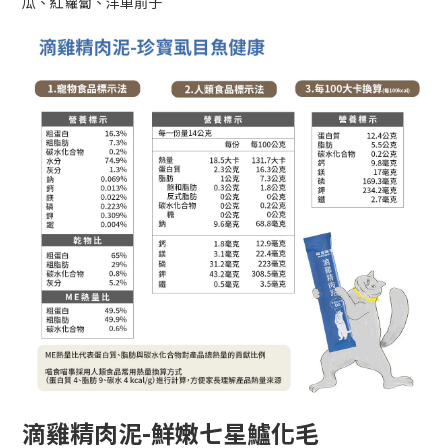
瓜、紅蘿蔔、洋車前子
滴雞精肉泥-鮮嫩七星鱸化毛