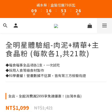
1
2
7
6
4
3
6
補水祭｜盒裝任選79折起
新客體驗｜首購8折+免運
0
9
:
1
6
:
5
3
:
2
5
日
時
分
秒
8
0
5
4
2
1
4
7
4
3
1
0
3
6
3
2
0
2
新客體驗｜首購8折+免運
5
2
1
1
4
1
0
0
全明星體驗組-肉泥+精華+主
3
0
2
食晶粉 (每款各1,共21款)
1
0
◆喵食喵事全品項各1支，一次試吃
◆採用人食等級食材製作
◆科學養貓！營養數據不估算，皆有第三方檢驗佐證
全店，全館消費滿$999享免運優惠！(台灣本島)
NT$1,099
NT$1,421