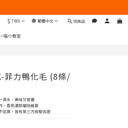
$
TWD
繁體中文
找商品
們
喵小教室
立即購買
-菲力鴨化毛 (8條/
一滴水，美味又營養
作，香氣濃郁貓咪最愛
不估算，皆有第三方檢驗佐證