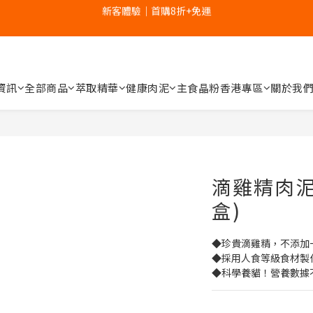
3
4
7
6
5
5
家裡的肉泥健康嗎？立刻分析👉
新客體驗｜首購8折+免運
2
3
9
6
5
4
4
1
2
8
5
4
3
3
0
9
:
1
7
:
4
3
:
2
2
補水祭｜盒裝任選79折起
日
時
分
秒
8
0
6
3
2
1
1
7
5
2
1
0
0
資訊
全部商品
萃取精華
健康肉泥
主食晶粉
香港專區
關於我
新客體驗｜首購8折+免運
6
4
1
0
5
3
0
4
2
3
1
2
0
1
滴雞精肉泥
0
盒)
◆珍貴滴雞精，不添加
◆採用人食等級食材製
◆科學養貓！營養數據