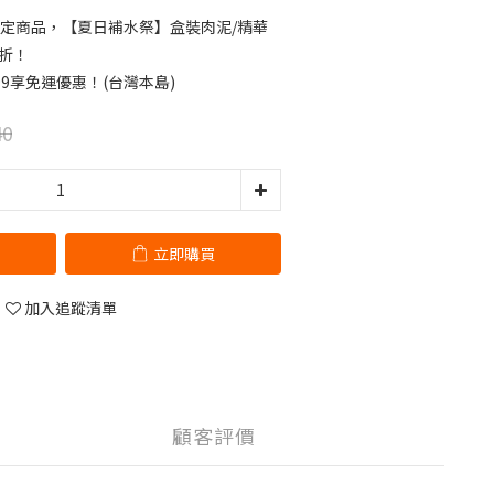
定商品，【夏日補水祭】盒裝肉泥/精華
9折！
99享免運優惠！(台灣本島)
40
立即購買
加入追蹤清單
顧客評價