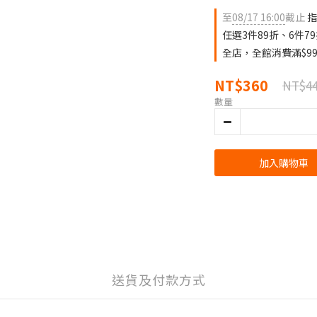
至
08/17 16:00
截止
指
任選3件89折、6件7
全店，全館消費滿$9
NT$360
NT$4
數量
加入購物車
送貨及付款方式