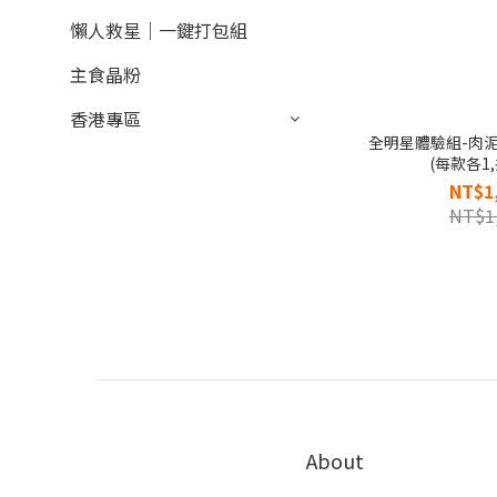
懶人救星｜一鍵打包組
主食晶粉
香港專區
全明星體驗組-肉泥
(每款各1,
NT$1
NT$1
About