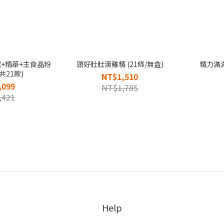
+精華+主食晶粉
頭好壯壯滴雞精 (21條/無盒)
精力滿滿
共21款)
NT$1,510
,099
NT$1,785
,421
Help