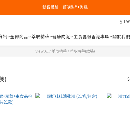
6
5
5
9
6
9
7
新客體驗｜首購8折+免運
5
4
4
8
5
8
9
6
新客體驗｜首購8折+免運
4
3
3
7
4
7
8
5
家裡的肉泥健康嗎？立刻分析👉
3
2
2
6
3
6
7
4
$
TW
2
1
1
5
2
5
6
3
1
0
:
0
4
:
1
4
:
5
2
補水祭｜盒裝任選79折起
資訊
全部商品
萃取精華
健康肉泥
主食晶粉
香港專區
關於我
Days
Hours
Minutes
Seconds
0
3
0
3
4
1
2
2
3
0
新客體驗｜首購8折+免運
View All
/
萃取精華
/
萃取精華(散裝)
1
1
2
0
0
1
0
裝)
S