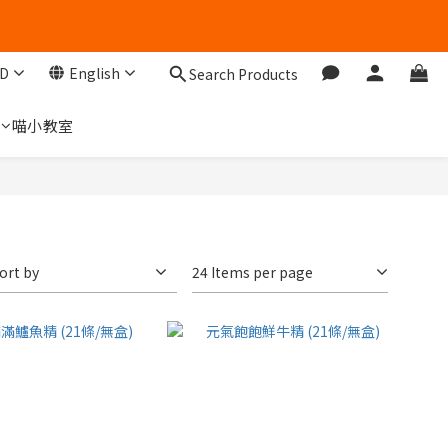
D
English
Search Products
們
喵小教室
ort by
24 Items per page